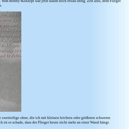
e). Vom Bobby-Konzept war jetzt kaum noch etwas übrig. Zeit also, dem Flieger
n.
 zweiteilige ohne, die ich mit kleinen leichten oder größeren schweren
ist es schade, dass der Flieger heute nicht mehr an einer Wand hängt.