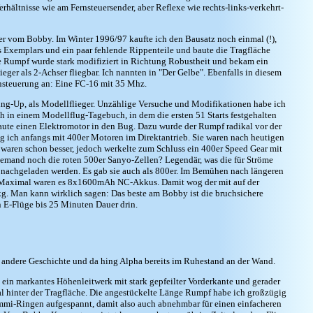
rhältnisse wie am Fernsteuersender, aber Reflexe wie rechts-links-verkehrt-
er vom Bobby. Im Winter 1996/97 kaufte ich den Bausatz noch einmal (!),
es Exemplars und ein paar fehlende Rippenteile und baute die Tragfläche
e Rumpf wurde stark modifiziert in Richtung Robustheit und bekam ein
eger als 2-Achser fliegbar. Ich nannten in "Der Gelbe". Ebenfalls in diesem
rnsteuerung an: Eine FC-16 mit 35 Mhz.
-Up, als Modellflieger. Unzählige Versuche und Modifikationen habe ich
ch in einem Modellflug-Tagebuch, in dem die ersten 51 Starts festgehalten
aute einen Elektromotor in den Bug. Dazu wurde der Rumpf radikal vor der
g ich anfangs mit 400er Motoren im Direktantrieb. Sie waren nach heutigen
waren schon besser, jedoch werkelte zum Schluss ein 400er Speed Gear mit
jemand noch die roten 500er Sanyo-Zellen? Legendär, was die für Ströme
te nachgeladen werden. Es gab sie auch als 800er. Im Bemühen nach längeren
. Maximal waren es 8x1600mAh NC-Akkus. Damit wog der mit auf der
g. Man kann wirklich sagen: Das beste am Bobby ist die bruchsichere
 E-Flüge bis 25 Minuten Dauer drin.
ine andere Geschichte und da hing Alpha bereits im Ruhestand an der Wand.
 ein markantes Höhenleitwerk mit stark gepfeilter Vorderkante und gerader
al hinter der Tragfläche. Die angestückelte Länge Rumpf habe ich großzügig
ummi-Ringen aufgespannt, damit also auch abnehmbar für einen einfacheren