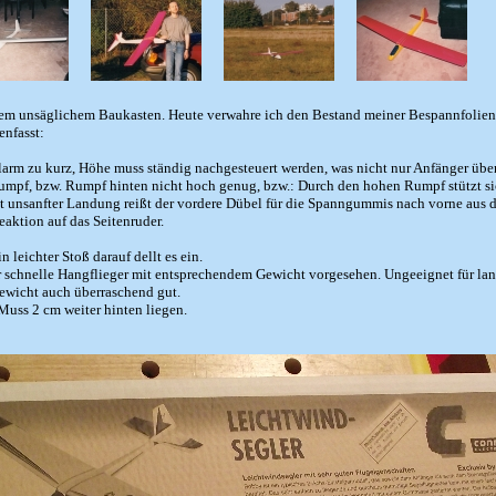
esem unsäglichem Baukasten. Heute verwahre ich den Bestand meiner Bespannfolien i
enfasst:
arm zu kurz, Höhe muss ständig nachgesteuert werden, was nicht nur Anfänger über
Rumpf, bzw. Rumpf hinten nicht hoch genug, bzw.: Durch den hohen Rumpf stützt s
ht unsanfter Landung reißt der vordere Dübel für die Spanngummis nach vorne aus
aktion auf das Seitenruder.
 leichter Stoß darauf dellt es ein.
für schnelle Hangflieger mit entsprechendem Gewicht vorgesehen. Ungeeignet für la
ewicht auch überraschend gut.
Muss 2 cm weiter hinten liegen.