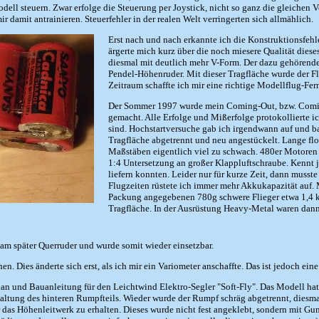
ll steuern. Zwar erfolge die Steuerung per Joystick, nicht so ganz die gleichen Ve
 damit antrainieren. Steuerfehler in der realen Welt verringerten sich allmählich.
Erst nach und nach erkannte ich die Konstruktionsfehl
ärgerte mich kurz über die noch miesere Qualität dies
diesmal mit deutlich mehr V-Form. Der dazu gehörend
Pendel-Höhenruder. Mit dieser Tragfläche wurde der Fli
Zeitraum schaffte ich mir eine richtige Modellflug-Fe
Der Sommer 1997 wurde mein Coming-Out, bzw. Coming
gemacht. Alle Erfolge und Mißerfolge protokollierte i
sind. Hochstartversuche gab ich irgendwann auf und b
Tragfläche abgetrennt und neu angestückelt. Lange flo
Maßstäben eigentlich viel zu schwach. 480er Motoren 
1:4 Untersetzung an großer Klappluftschraube. Kennt 
liefern konnten. Leider nur für kurze Zeit, dann muss
Flugzeiten rüstete ich immer mehr Akkukapazität auf
Packung angegebenen 780g schwere Flieger etwa 1,4 k
Tragfläche. In der Ausrüstung Heavy-Metal waren dann
ekam später Querruder und wurde somit wieder einsetzbar.
n. Dies änderte sich erst, als ich mir ein Variometer anschaffte. Das ist jedoch e
lan und Bauanleitung für den Leichtwind Elektro-Segler "Soft-Fly". Das Modell hat
taltung des hinteren Rumpfteils. Wieder wurde der Rumpf schräg abgetrennt, diesm
as Höhenleitwerk zu erhalten. Dieses wurde nicht fest angeklebt, sondern mit G