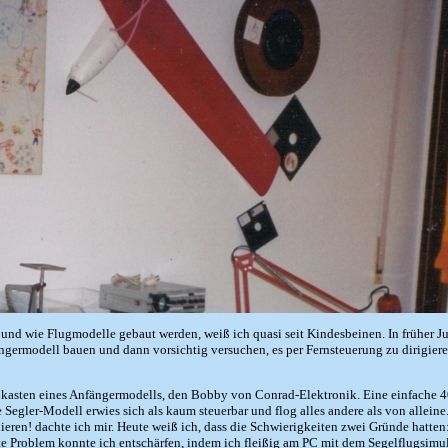
 und wie Flugmodelle gebaut werden, weiß ich quasi seit Kindesbeinen. In früher J
ngermodell bauen und dann vorsichtig versuchen, es per Fernsteuerung zu dirigieren
aukasten eines Anfängermodells, den Bobby von Conrad-Elektronik. Eine einfache 40
te Segler-Modell erwies sich als kaum steuerbar und flog alles andere als von allei
ren! dachte ich mir. Heute weiß ich, dass die Schwierigkeiten zwei Gründe hatten
te Problem konnte ich entschärfen, indem ich fleißig am PC mit dem Segelflugsimul