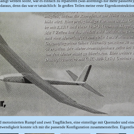
digt werden sollte, war es einfach zu reparieren (was allerdings nie mehr passiert
araus, denn das war er tatsächlich: In großen Teilen meine erste Eigenkonstruktio
d motorisierten Rumpf und zwei Tragflächen, eine einteilige mit Querruder und eine
wendigkeit konnte ich mir die passende Konfiguration zusammenstellen. Eigentlich 