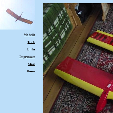
Modelle
Texte
Links
Impressum
Start
Home