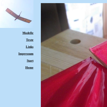
Modelle
Texte
Links
Impressum
Start
Home