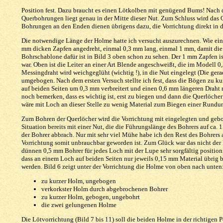
Position fest. Dazu braucht es einen Lötkolben mit genügend Bums! Nach
Querbohrungen liegt genau in der Mitte dieser Nut. Zum Schluss wird das 
Bohrungen an den Enden dienen übrigens dazu, die Vorrichtung direkt in d
Die notwendige Länge der Holme hatte ich versucht auszurechnen. Wie ein
mm dicken Zapfen angedreht, einmal 0,3 mm lang, einmal 1 mm, damit die 
Bohrschablone dafür ist in Bild 3 oben schon zu sehen. Der 1 mm Zapfen ist
war. Oben ist die Leiter an einer Art Blende angeschweißt, die im Modell 0
Messingdraht wird weichgeglüht (wichtig !), in die Nut eingelegt (Die ge
umgebogen. Nach dem ersten Versuch stellte ich fest, dass die Bögen zu ku
auf beiden Seiten um 0,3 mm verbreitert und einen 0,6 mm längeren Draht m
noch bemerken, dass es wichtig ist, erst zu biegen und dann die Querlöcher 
wäre mit Loch an dieser Stelle zu wenig Material zum Biegen einer Rundun
Zum Bohren der Querlöcher wird die Vorrichtung mit eingelegten und geboge
Situation bereits mit einer Nut, die die Führungslänge des Bohrers auf ca.
der Bohrer abbrach. Nur mit sehr viel Mühe habe ich den Rest des Bohrers 
Vorrichtung somit unbrauchbar geworden ist. Zum Glück war das nicht der 
dünnen 0,5 mm Bohrer für jedes Loch mit der Lupe sehr sorgfältig position
dass an einem Loch auf beiden Seiten nur jeweils 0,15 mm Material übrig 
werden. Bild 6 zeigt unter der Vorrichtung die Holme von oben nach unten
zu kurzer Holm, ungebogen
verkorkster Holm durch abgebrochenen Bohrer
zu kurzer Holm, gebogen, ungebohrt
die zwei gelungenen Holme
Die Lötvorrichtung (Bild 7 bis 11) soll die beiden Holme in der richtigen P