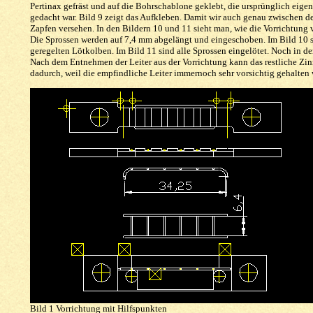
Pertinax gefräst und auf die Bohrschablone geklebt, die ursprünglich eige
gedacht war. Bild 9 zeigt das Aufkleben. Damit wir auch genau zwischen 
Zapfen versehen. In den Bildern 10 und 11 sieht man, wie die Vorrichtung 
Die Sprossen werden auf 7,4 mm abgelängt und eingeschoben. Im Bild 10 sin
geregelten Lötkolben. Im Bild 11 sind alle Sprossen eingelötet. Noch in d
Nach dem Entnehmen der Leiter aus der Vorrichtung kann das restliche Zinn
dadurch, weil die empfindliche Leiter immernoch sehr vorsichtig gehalten
Bild 1 Vorrichtung mit Hilfspunkten